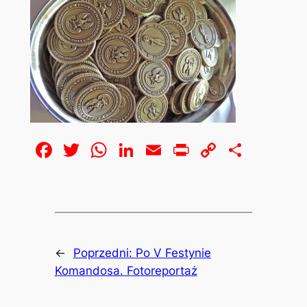
Facebook
Twitter
WhatsApp
LinkedIn
Email
Print
Copy
Share
Link
←
Poprzedni:
Po V Festynie
Komandosa. Fotoreportaż