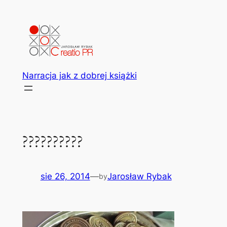
Przejdź
do
treści
Narracja jak z dobrej książki
??????????
sie 26, 2014
—
Jarosław Rybak
by