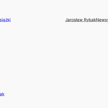
siążki
Jarosław Rybak
News
ak