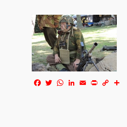
Facebook
Twitter
WhatsApp
LinkedIn
Email
Print
Cop
S
Lin