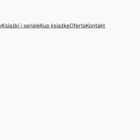
y
Książki i seriale
Kup książkę
Oferta
Kontakt