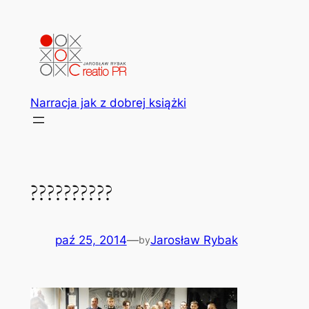
Przejdź
do
treści
Narracja jak z dobrej książki
??????????
paź 25, 2014
—
Jarosław Rybak
by