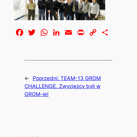
Facebook
Twitter
WhatsApp
LinkedIn
Email
Print
Copy
Share
Link
←
Poprzedni:
TEAM-13 GROM
CHALLENGE. Zwycięzcy byli w
GROM-ie!