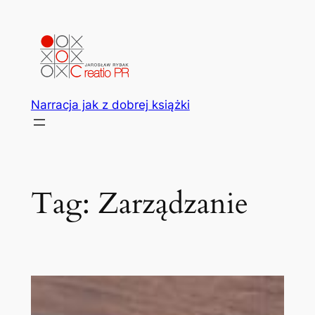
Przejdź
do
treści
Narracja jak z dobrej książki
Tag:
Zarządzanie