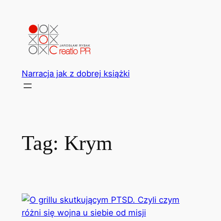
Przejdź
do
treści
Narracja jak z dobrej książki
Tag:
Krym