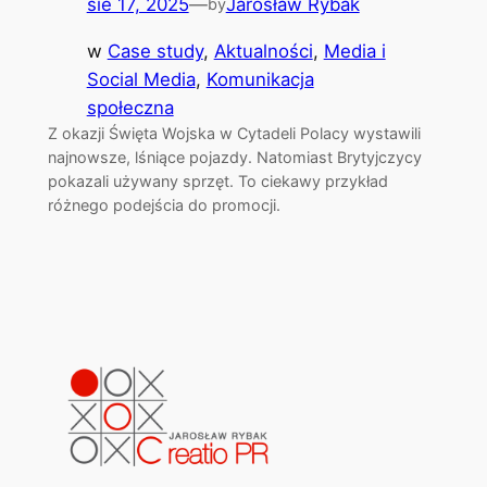
sie 17, 2025
—
Jarosław Rybak
by
w
Case study
, 
Aktualności
, 
Media i
Social Media
, 
Komunikacja
społeczna
Z okazji Święta Wojska w Cytadeli Polacy wystawili
najnowsze, lśniące pojazdy. Natomiast Brytyjczycy
pokazali używany sprzęt. To ciekawy przykład
różnego podejścia do promocji.