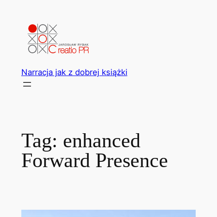
Przejdź
do
treści
Narracja jak z dobrej książki
Tag:
enhanced
Forward Presence