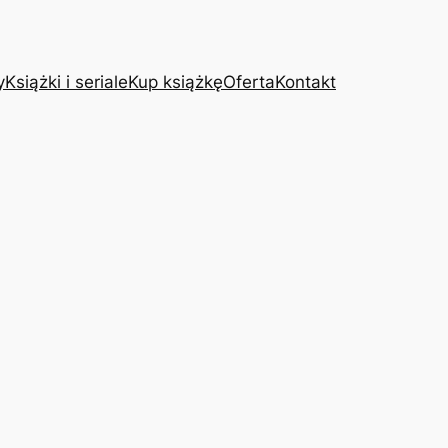
y
Książki i seriale
Kup książkę
Oferta
Kontakt