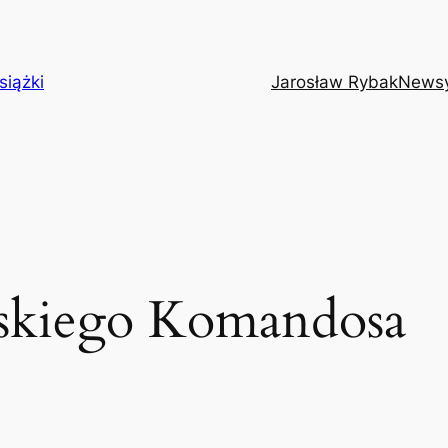
siążki
Jarosław Rybak
News
skiego Komandosa