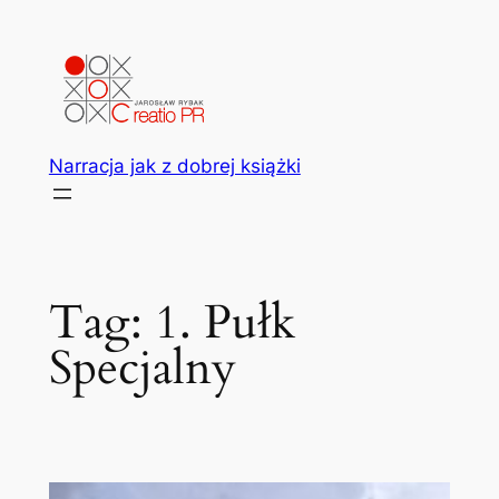
Przejdź
do
treści
Narracja jak z dobrej książki
Tag:
1. Pułk
Specjalny