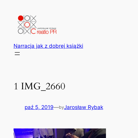
Przejdź
do
treści
Narracja jak z dobrej książki
1 IMG_2660
paź 5, 2019
—
Jarosław Rybak
by