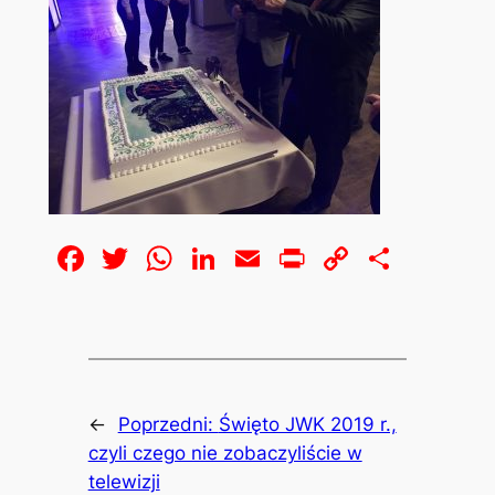
Facebook
Twitter
WhatsApp
LinkedIn
Email
Print
Copy
Share
Link
←
Poprzedni:
Święto JWK 2019 r.,
czyli czego nie zobaczyliście w
telewizji