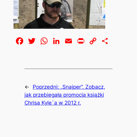
Facebook
Twitter
WhatsApp
LinkedIn
Email
Print
Copy
Share
Link
←
Poprzedni:
„Snajper”. Zobacz,
jak przebiegała promocja książki
Chrisa Kyle`a w 2012 r.