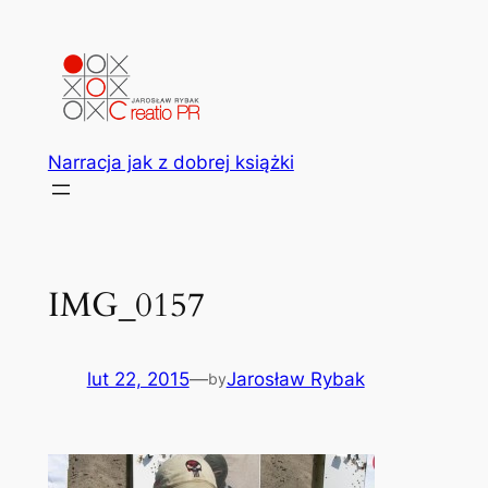
Przejdź
do
treści
Narracja jak z dobrej książki
IMG_0157
lut 22, 2015
—
Jarosław Rybak
by