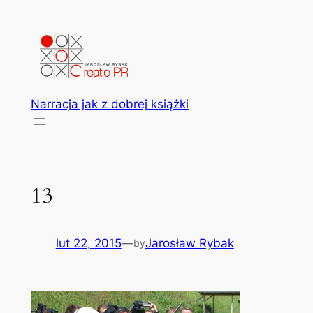
Przejdź
do
treści
Narracja jak z dobrej książki
13
lut 22, 2015
—
Jarosław Rybak
by