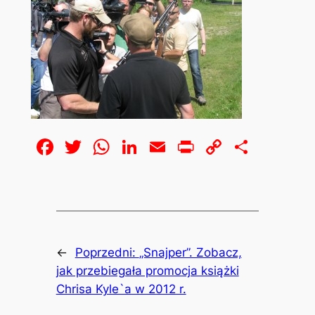
Facebook
Twitter
WhatsApp
LinkedIn
Email
Print
Copy
Share
Link
←
Poprzedni:
„Snajper”. Zobacz,
jak przebiegała promocja książki
Chrisa Kyle`a w 2012 r.