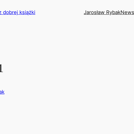
z dobrej książki
Jarosław Rybak
News
1
ak