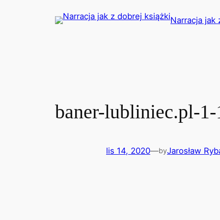
Przejdź
Narracja jak 
do
treści
baner-lubliniec.pl-1-
lis 14, 2020
—
Jarosław Ryb
by