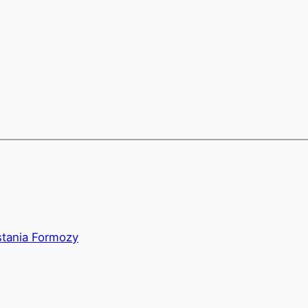
y
hare
k
tania Formozy