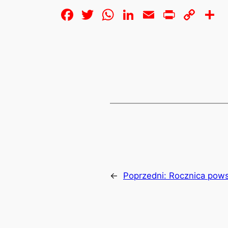
Facebook
Twitter
WhatsApp
LinkedIn
Email
Print
Cop
S
Lin
←
Poprzedni:
Rocznica pows