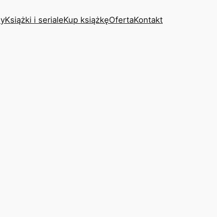
y
Książki i seriale
Kup książkę
Oferta
Kontakt