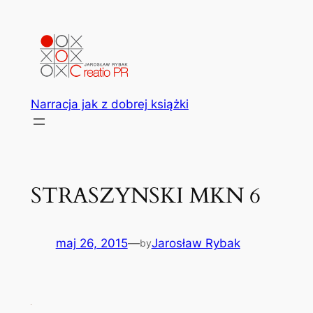
Przejdź
do
treści
Narracja jak z dobrej książki
STRASZYNSKI MKN 6
maj 26, 2015
—
Jarosław Rybak
by