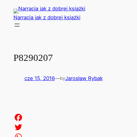
Przejdź
do
Narracja jak z dobrej książki
treści
P8290207
cze 15, 2016
—
Jarosław Rybak
by
Facebook
Twitter