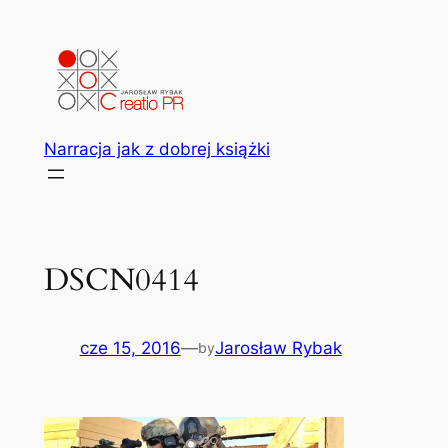
Przejdź
do
treści
Narracja jak z dobrej książki
DSCN0414
cze 15, 2016
—
Jarosław Rybak
by