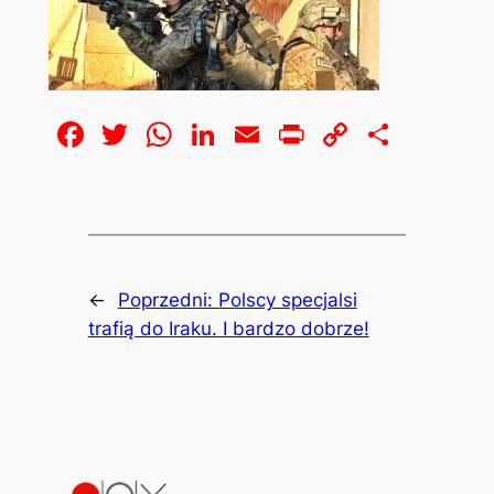
Facebook
Twitter
WhatsApp
LinkedIn
Email
Print
Copy
Share
Link
←
Poprzedni:
Polscy specjalsi
trafią do Iraku. I bardzo dobrze!