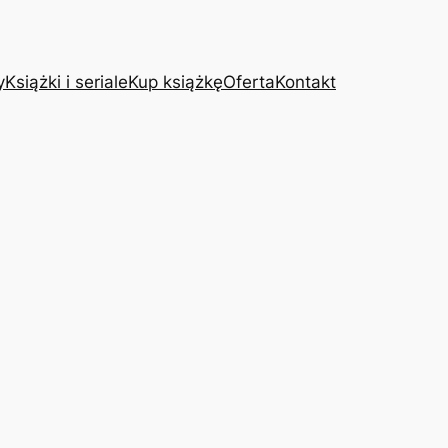
y
Książki i seriale
Kup książkę
Oferta
Kontakt