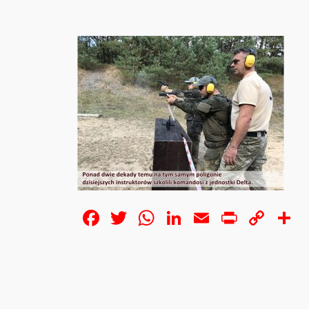
Facebook
Twitter
WhatsApp
LinkedIn
Email
Print
Cop
S
Lin