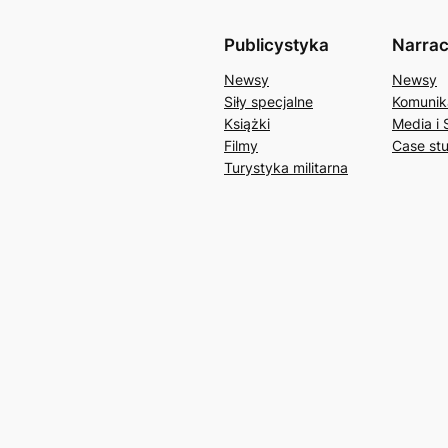
Publicystyka
Narrac
Newsy
Newsy
Siły specjalne
Komunik
Książki
Media i 
Filmy
Case st
Turystyka militarna