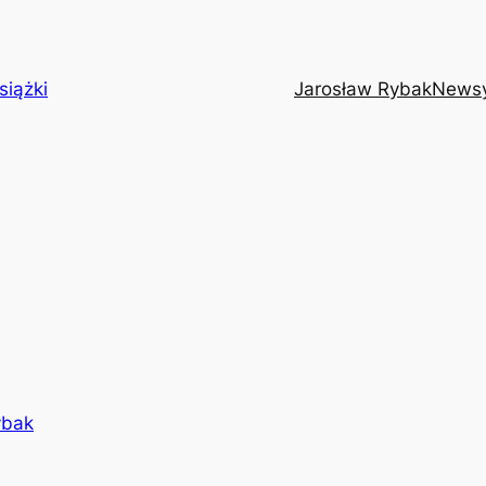
siążki
Jarosław Rybak
News
ybak