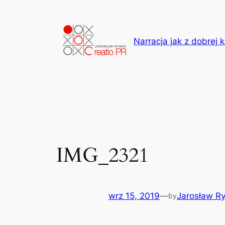
Przejdź
do
treści
Narracja jak z dobrej k
IMG_2321
wrz 15, 2019
—
Jarosław R
by