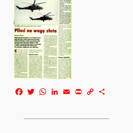
Facebook
Twitter
WhatsApp
LinkedIn
Email
Print
Copy
Share
Link