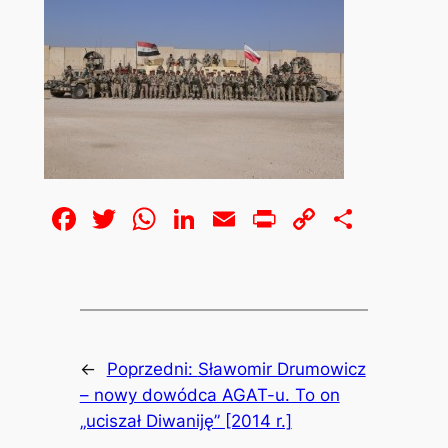
Facebook
Twitter
WhatsApp
LinkedIn
Email
Print
Copy
Share
Link
←
Poprzedni:
Sławomir Drumowicz
– nowy dowódca AGAT-u. To on
„uciszał Diwaniję” [2014 r.]