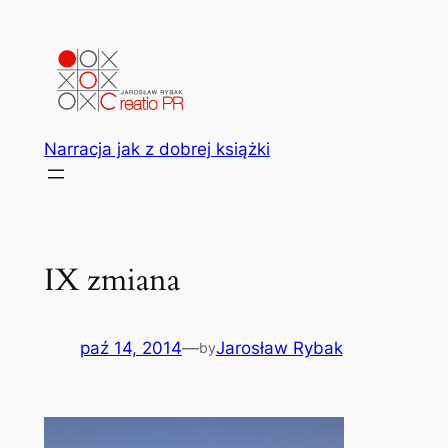
Przejdź
do
treści
Narracja jak z dobrej książki
IX zmiana
paź 14, 2014
—
Jarosław Rybak
by