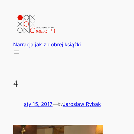
Przejdź
do
treści
Narracja jak z dobrej książki
4
sty 15, 2017
—
Jarosław Rybak
by