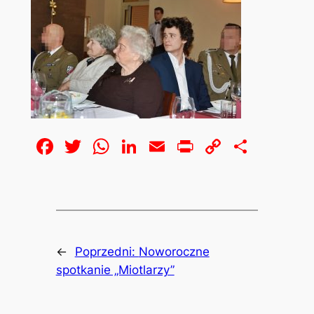
Facebook
Twitter
WhatsApp
LinkedIn
Email
Print
Copy
Share
Link
←
Poprzedni:
Noworoczne
spotkanie „Miotlarzy”