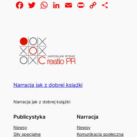
Facebook
Twitter
WhatsApp
LinkedIn
Email
Print
Copy
Share
Link
Narracja jak z dobrej książki
Narracja jak z dobrej książki
Publicystyka
Narracja
Newsy
Newsy
Siły specjalne
Komunikacja społeczna