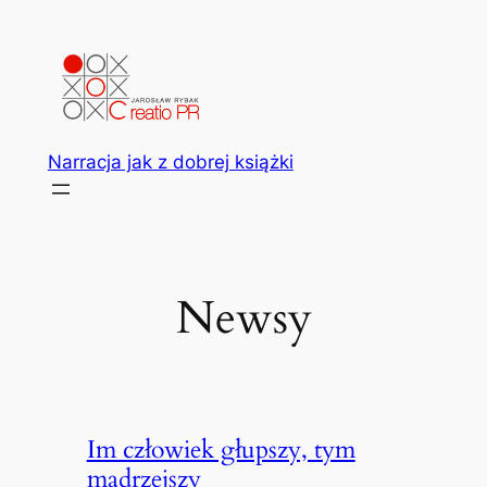
Przejdź
do
treści
Narracja jak z dobrej książki
Newsy
Im człowiek głupszy, tym
mądrzejszy