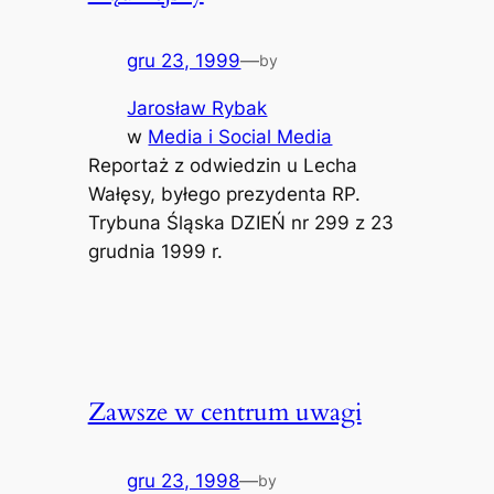
gru 23, 1999
—
by
Jarosław Rybak
w
Media i Social Media
Reportaż z odwiedzin u Lecha
Wałęsy, byłego prezydenta RP.
Trybuna Śląska DZIEŃ nr 299 z 23
grudnia 1999 r.
Zawsze w centrum uwagi
gru 23, 1998
—
by