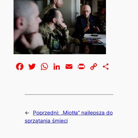
Facebook
Twitter
WhatsApp
LinkedIn
Email
Print
Copy
Share
Link
←
Poprzedni:
„Miotła” najlepsza do
sprzątania śmieci