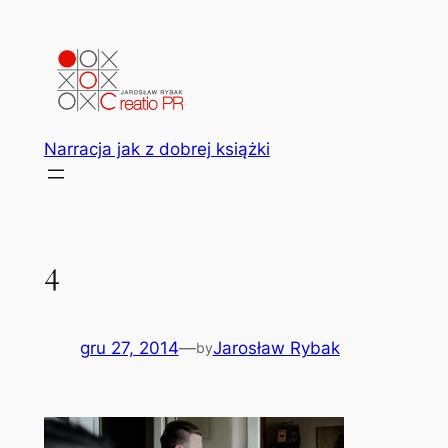
Przejdź
do
treści
Narracja jak z dobrej książki
4
gru 27, 2014
—
Jarosław Rybak
by