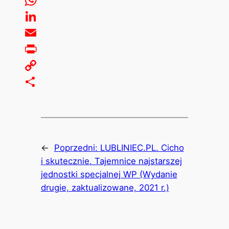
WhatsApp
LinkedIn
Email
Print
Copy
Link
Share
←
Poprzedni:
LUBLINIEC.PL. Cicho
i skutecznie. Tajemnice najstarszej
jednostki specjalnej WP (Wydanie
drugie, zaktualizowane, 2021 r.)