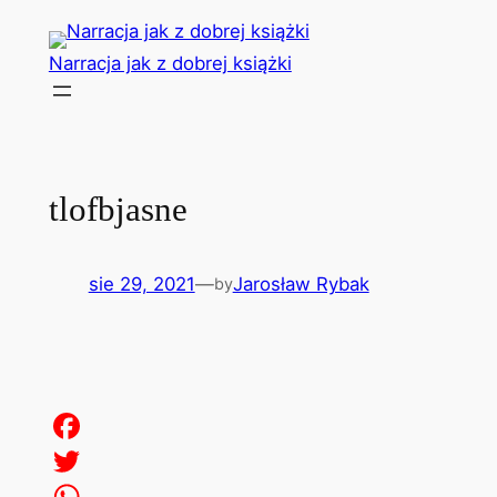
Przejdź
do
Narracja jak z dobrej książki
treści
tlofbjasne
sie 29, 2021
—
Jarosław Rybak
by
Facebook
Twitter