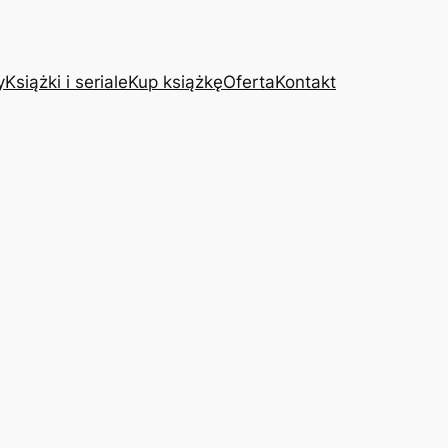
y
Książki i seriale
Kup książkę
Oferta
Kontakt