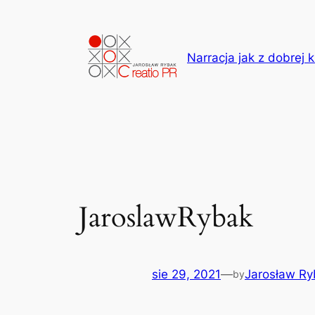
Przejdź
do
treści
Narracja jak z dobrej k
JaroslawRybak
sie 29, 2021
—
Jarosław Ry
by