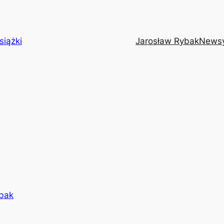
siążki
Jarosław Rybak
News
bak