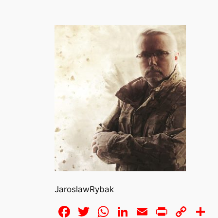
JaroslawRybak
Facebook
Twitter
WhatsApp
LinkedIn
Email
Print
Cop
S