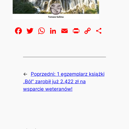
Facebook
Twitter
WhatsApp
LinkedIn
Email
Print
Copy
Share
Link
←
Poprzedni:
1 egzemplarz książki
„Ból” zarobił już 2.422 zł na
wsparcie weteranów!