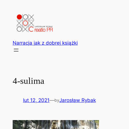
Przejdź
do
treści
Narracja jak z dobrej książki
4-sulima
lut 12, 2021
—
Jarosław Rybak
by