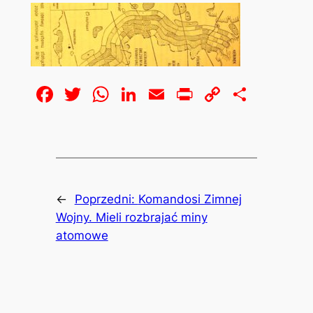
Facebook
Twitter
WhatsApp
LinkedIn
Email
Print
Copy
Share
Link
←
Poprzedni:
Komandosi Zimnej
Wojny. Mieli rozbrajać miny
atomowe