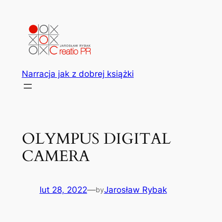
Przejdź
do
treści
Narracja jak z dobrej książki
OLYMPUS DIGITAL
CAMERA
lut 28, 2022
—
Jarosław Rybak
by