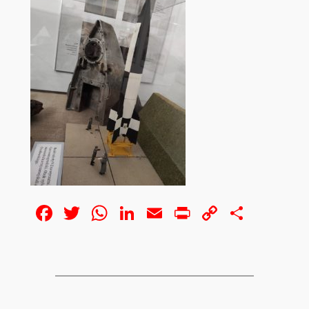
Facebook
Twitter
WhatsApp
LinkedIn
Email
Print
Copy
Share
Link