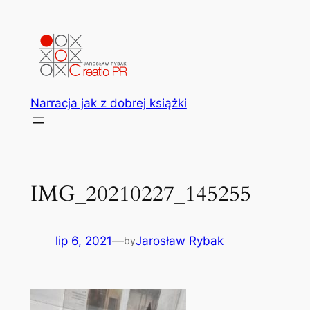
Przejdź
do
treści
Narracja jak z dobrej książki
IMG_20210227_145255
lip 6, 2021
—
Jarosław Rybak
by