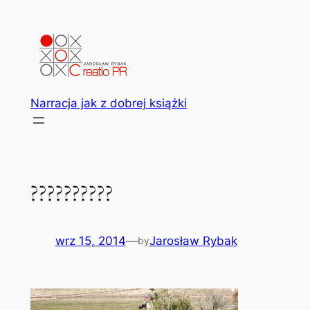
Przejdź
do
treści
Narracja jak z dobrej książki
??????????
wrz 15, 2014
—
Jarosław Rybak
by