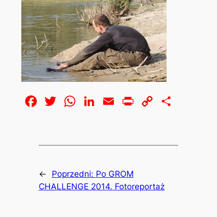
Facebook
Twitter
WhatsApp
LinkedIn
Email
Print
Copy
Share
Link
←
Poprzedni:
Po GROM
CHALLENGE 2014. Fotoreportaż