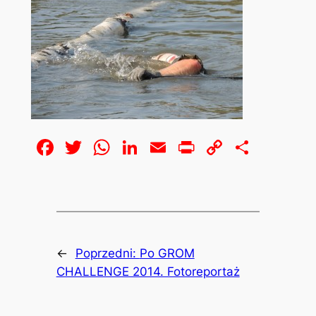
Facebook
Twitter
WhatsApp
LinkedIn
Email
Print
Copy
Share
Link
←
Poprzedni:
Po GROM
CHALLENGE 2014. Fotoreportaż