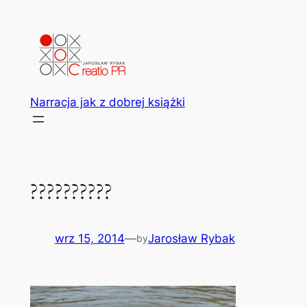
Przejdź
do
treści
Narracja jak z dobrej książki
??????????
wrz 15, 2014
—
Jarosław Rybak
by