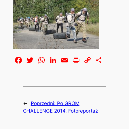
Facebook
Twitter
WhatsApp
LinkedIn
Email
Print
Copy
Share
Link
←
Poprzedni:
Po GROM
CHALLENGE 2014. Fotoreportaż