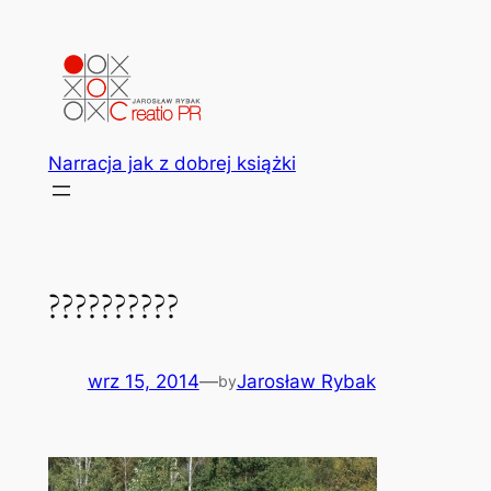
Przejdź
do
treści
Narracja jak z dobrej książki
??????????
wrz 15, 2014
—
Jarosław Rybak
by