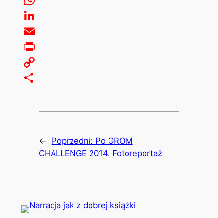
WhatsApp
LinkedIn
Email
Print
Copy
Link
Share
←
Poprzedni:
Po GROM
CHALLENGE 2014. Fotoreportaż