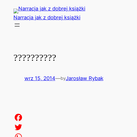
Przejdź
do
Narracja jak z dobrej książki
treści
??????????
wrz 15, 2014
—
Jarosław Rybak
by
Facebook
Twitter