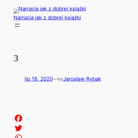
Przejdź
do
Narracja jak z dobrej książki
treści
3
lip 18, 2020
—
Jarosław Rybak
by
Facebook
Twitter