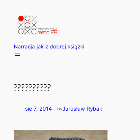
Przejdź
do
treści
Narracja jak z dobrej książki
??????????
sie 7, 2014
—
Jarosław Rybak
by