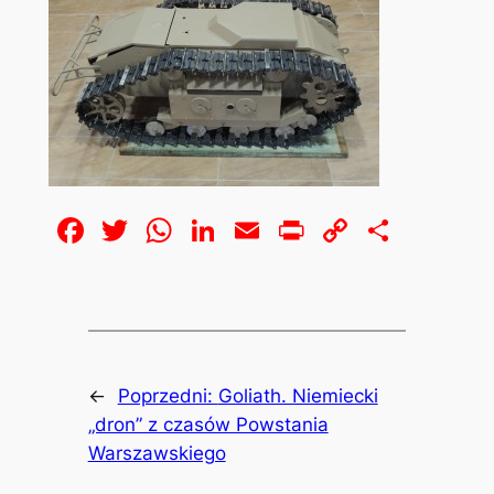
Facebook
Twitter
WhatsApp
LinkedIn
Email
Print
Copy
Share
Link
←
Poprzedni:
Goliath. Niemiecki
„dron” z czasów Powstania
Warszawskiego