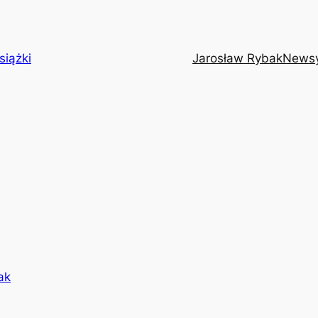
siążki
Jarosław Rybak
News
ak