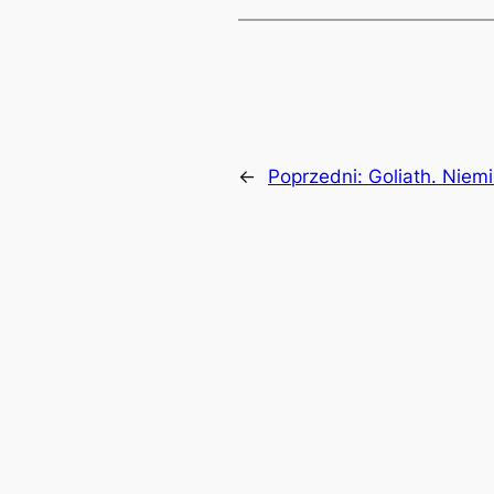
←
Poprzedni:
Goliath. Niem