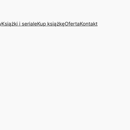
y
Książki i seriale
Kup książkę
Oferta
Kontakt