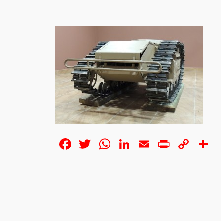
Facebook
Twitter
WhatsApp
LinkedIn
Email
Print
Cop
S
Lin