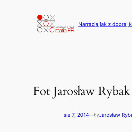
Przejdź
do
treści
Narracja jak z dobrej k
Fot Jarosław Rybak
sie 7, 2014
—
Jarosław Ryb
by