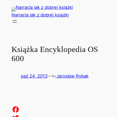
Przejdź
do
Narracja jak z dobrej książki
treści
Książka Encyklopedia OS
600
paź 24, 2013
—
Jarosław Rybak
by