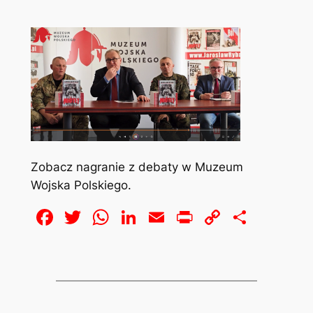
Zobacz nagranie z debaty w Muzeum
Wojska Polskiego.
Facebook
Twitter
WhatsApp
LinkedIn
Email
Print
Copy
Share
Link