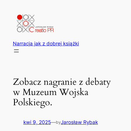
Przejdź
do
treści
Narracja jak z dobrej książki
Zobacz nagranie z debaty
w Muzeum Wojska
Polskiego.
kwi 9, 2025
—
Jarosław Rybak
by