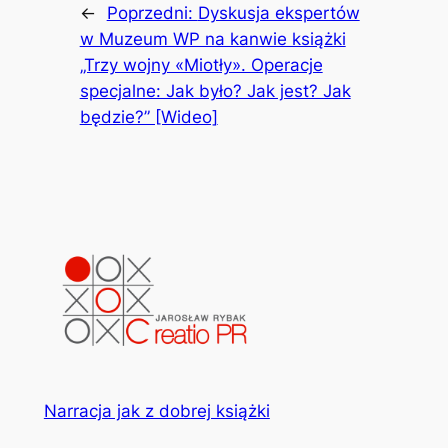
←
Poprzedni:
Dyskusja ekspertów
w Muzeum WP na kanwie książki
„Trzy wojny «Miotły». Operacje
specjalne: Jak było? Jak jest? Jak
będzie?” [Wideo]
Narracja jak z dobrej książki