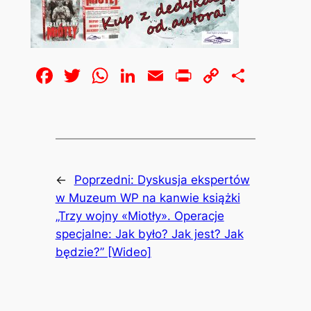
Facebook
Twitter
WhatsApp
LinkedIn
Email
Print
Copy
Share
Link
←
Poprzedni:
Dyskusja ekspertów
w Muzeum WP na kanwie książki
„Trzy wojny «Miotły». Operacje
specjalne: Jak było? Jak jest? Jak
będzie?” [Wideo]