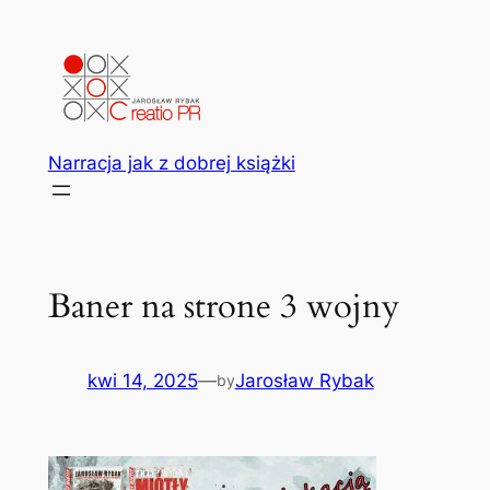
Przejdź
do
treści
Narracja jak z dobrej książki
Baner na strone 3 wojny
kwi 14, 2025
—
Jarosław Rybak
by