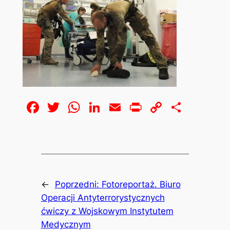
Facebook
Twitter
WhatsApp
LinkedIn
Email
Print
Copy
Share
Link
←
Poprzedni:
Fotoreportaż. Biuro
Operacji Antyterrorystycznych
ćwiczy z Wojskowym Instytutem
Medycznym