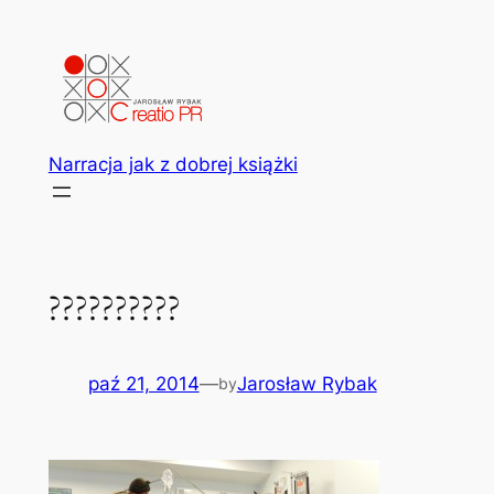
Przejdź
do
treści
Narracja jak z dobrej książki
??????????
paź 21, 2014
—
Jarosław Rybak
by