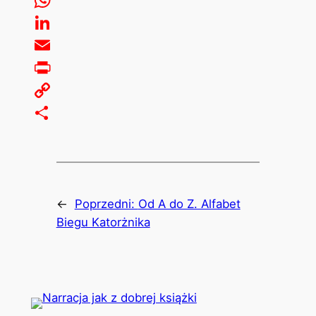
WhatsApp
LinkedIn
Email
Print
Copy
Link
Share
←
Poprzedni:
Od A do Z. Alfabet
Biegu Katorżnika