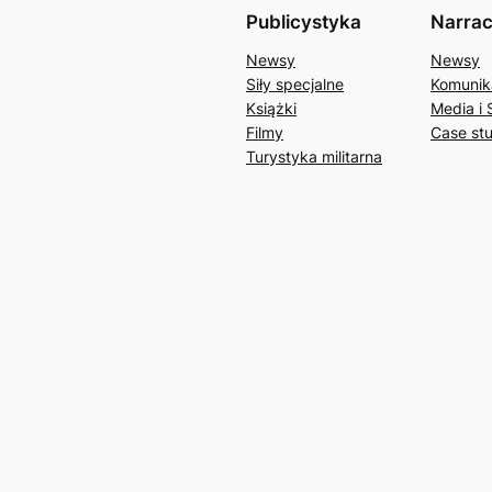
Publicystyka
Narrac
Newsy
Newsy
Siły specjalne
Komunik
Książki
Media i 
Filmy
Case st
Turystyka militarna