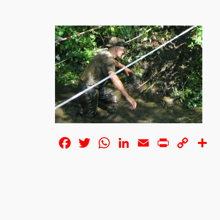
Facebook
Twitter
WhatsApp
LinkedIn
Email
Print
Cop
S
Lin