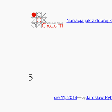
Przejdź
do
treści
Narracja jak z dobrej k
5
sie 11, 2014
—
Jarosław Ry
by