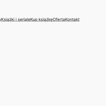
y
Książki i seriale
Kup książkę
Oferta
Kontakt