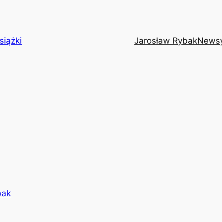
siążki
Jarosław Rybak
News
bak