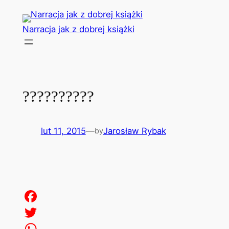
Przejdź
do
Narracja jak z dobrej książki
treści
??????????
lut 11, 2015
—
Jarosław Rybak
by
Facebook
Twitter