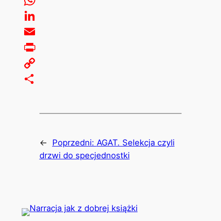
WhatsApp
LinkedIn
Email
Print
Copy
Link
Share
←
Poprzedni:
AGAT. Selekcja czyli
drzwi do specjednostki