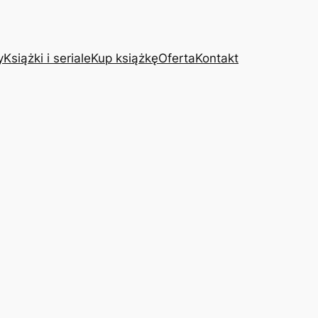
y
Książki i seriale
Kup książkę
Oferta
Kontakt