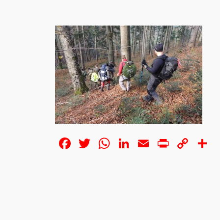
Facebook
Twitter
WhatsApp
LinkedIn
Email
Print
Cop
S
Lin