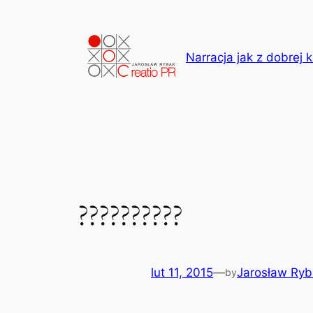
Przejdź
do
treści
Narracja jak z dobrej k
??????????
lut 11, 2015
—
Jarosław Ryb
by