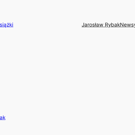
siążki
Jarosław Rybak
News
ak