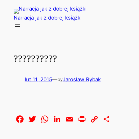
Przejdź
do
Narracja jak z dobrej książki
treści
??????????
lut 11, 2015
—
Jarosław Rybak
by
Facebook
Twitter
WhatsApp
LinkedIn
Email
Print
Copy
Share
Link