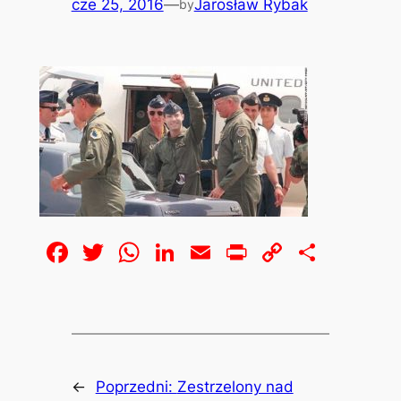
cze 25, 2016
—
Jarosław Rybak
by
Facebook
Twitter
WhatsApp
LinkedIn
Email
Print
Copy
Share
Link
←
Poprzedni:
Zestrzelony nad