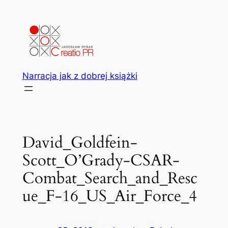
Przejdź
do
treści
Narracja jak z dobrej książki
David_Goldfein-
Scott_O’Grady-CSAR-
Combat_Search_and_Resc
ue_F-16_US_Air_Force_4