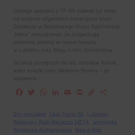
Dlatego specjalsi z TF-50 zbierali już datki
na leczenie afgańskich towarzyszy broni.
Działacze w Wojskowego Klubu Sportowego
„Meta” zdecydowali, że zorganizują
podobną zbiórkę w czasie festynu
w Lublińcu oraz Biegu o Nóż Komandosa.
Do akcji przyłączyli się też Jarosław Rybak,
autor książki oraz Sławomir Brudny – jej
wydawca.
Facebook
Twitter
WhatsApp
LinkedIn
Email
Print
Copy
Share
Link
Siły specjalne
Task Force-50
Lubliniec
Wojskowy Klub Biegacza META
Jednostka
Wojskowa Komandosów
Bieg o Nóż