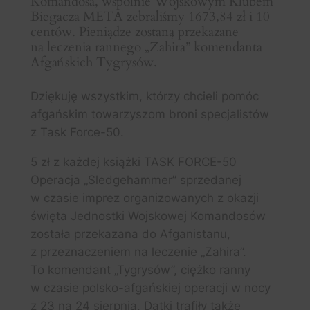
Komandosa, wspólnie Wojskowym Klubem
Biegacza META zebraliśmy 1673,84 zł i 10
centów. Pieniądze zostaną przekazane
na leczenia rannego „Zahira” komendanta
Afgańskich Tygrysów.
Dziękuję wszystkim, którzy chcieli pomóc
afgańskim towarzyszom broni specjalistów
z Task Force-50.
5 zł z każdej książki TASK FORCE-50
Operacja „Sledgehammer” sprzedanej
w czasie imprez organizowanych z okazji
święta Jednostki Wojskowej Komandosów
została przekazana do Afganistanu,
z przeznaczeniem na leczenie „Zahira”.
To komendant „Tygrysów”, ciężko ranny
w czasie polsko-afgańskiej operacji w nocy
z 23 na 24 sierpnia. Datki trafiły także