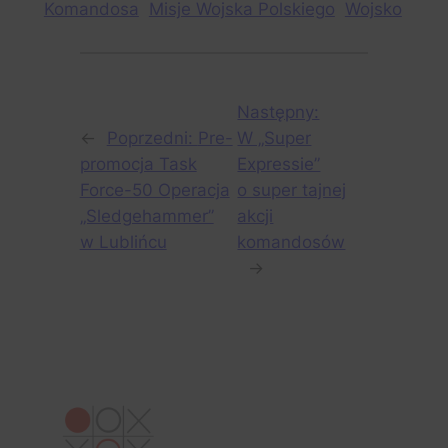
Komandosa
Misje Wojska Polskiego
Wojsko
Następny:
←
Poprzedni:
Pre-
W „Super
promocja Task
Expressie”
Force-50 Operacja
o super tajnej
„Sledgehammer”
akcji
w Lublińcu
komandosów
→