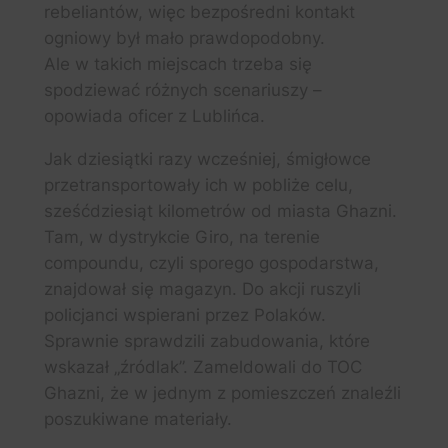
rebeliantów, więc bezpośredni kontakt
ogniowy był mało prawdopodobny.
Ale w takich miejscach trzeba się
spodziewać różnych scenariuszy –
opowiada oficer z Lublińca.
Jak dziesiątki razy wcześniej, śmigłowce
przetransportowały ich w pobliże celu,
sześćdziesiąt kilometrów od miasta Ghazni.
Tam, w dystrykcie Giro, na terenie
compoundu, czyli sporego gospodarstwa,
znajdował się magazyn. Do akcji ruszyli
policjanci wspierani przez Polaków.
Sprawnie sprawdzili zabudowania, które
wskazał „źródlak”. Zameldowali do TOC
Ghazni, że w jednym z pomieszczeń znaleźli
poszukiwane materiały.