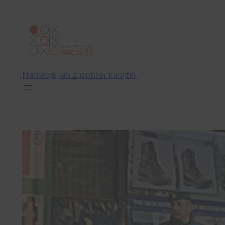
Przejdź
do
treści
Narracja jak z dobrej książki