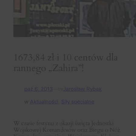
1673,84 zł i 10 centów dla
rannego „Zahira”!
paź 6, 2013
—
Jarosław Rybak
by
w
Aktualności
, 
Siły specjalne
W czasie festynu z okazji święta Jednostki
Wojskowej Komandosów oraz Biegu o Nóż