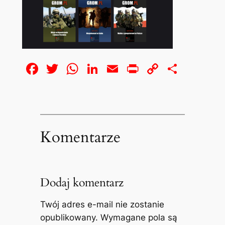
Facebook
Twitter
WhatsApp
LinkedIn
Email
Print
Copy
Share
Link
Komentarze
Dodaj komentarz
Twój adres e-mail nie zostanie
opublikowany.
Wymagane pola są