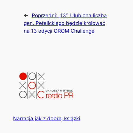
←
Poprzedni:
„13”. Ulubiona liczba
gen. Petelickiego będzie królować
na 13 edycji GROM Challenge
Narracja jak z dobrej książki