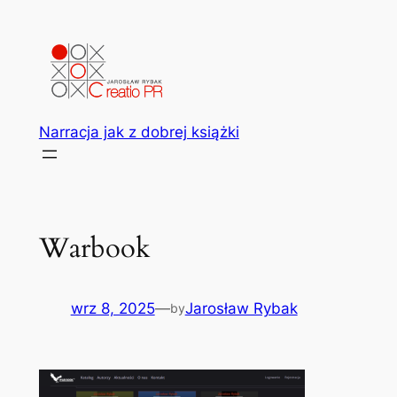
Przejdź
do
treści
Narracja jak z dobrej książki
Warbook
wrz 8, 2025
—
Jarosław Rybak
by