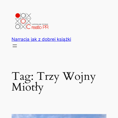
Przejdź
do
treści
Narracja jak z dobrej książki
Tag:
Trzy Wojny
Miotły