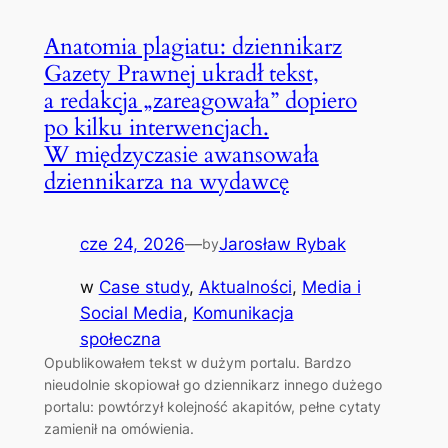
Anatomia plagiatu: dziennikarz
Gazety Prawnej ukradł tekst,
a redakcja „zareagowała” dopiero
po kilku interwencjach.
W międzyczasie awansowała
dziennikarza na wydawcę
cze 24, 2026
—
Jarosław Rybak
by
w
Case study
, 
Aktualności
, 
Media i
Social Media
, 
Komunikacja
społeczna
Opublikowałem tekst w dużym portalu. Bardzo
nieudolnie skopiował go dziennikarz innego dużego
portalu: powtórzył kolejność akapitów, pełne cytaty
zamienił na omówienia.