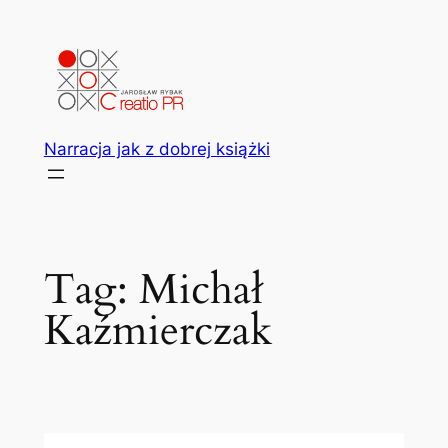
Przejdź
do
treści
Narracja jak z dobrej książki
Tag:
Michał
Kaźmierczak