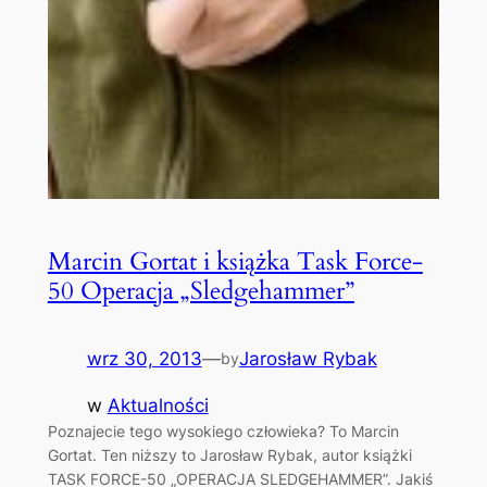
Marcin Gortat i książka Task Force-
50 Operacja „Sledgehammer”
wrz 30, 2013
—
Jarosław Rybak
by
w
Aktualności
Poznajecie tego wysokiego człowieka? To Marcin
Gortat. Ten niższy to Jarosław Rybak, autor książki
TASK FORCE-50 „OPERACJA SLEDGEHAMMER”. Jakiś