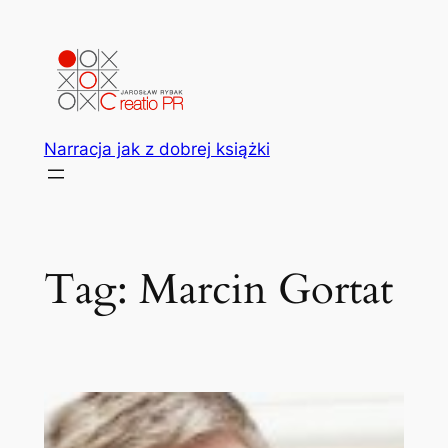
Przejdź
do
treści
Narracja jak z dobrej książki
Tag:
Marcin Gortat