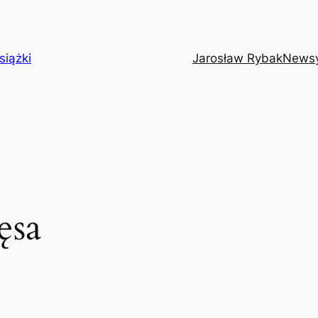
siążki
Jarosław Rybak
News
ęsa