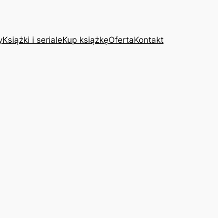
y
Książki i seriale
Kup książkę
Oferta
Kontakt