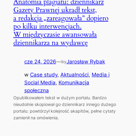
Anatomia plagiatu: dziennikarz
Gazety Prawnej ukradł tekst,
a redakcja „zareagowała” dopiero
po kilku interwencjach.
W międzyczasie awansowała
dziennikarza na wydawcę
cze 24, 2026
—
Jarosław Rybak
by
w
Case study
, 
Aktualności
, 
Media i
Social Media
, 
Komunikacja
społeczna
Opublikowałem tekst w dużym portalu. Bardzo
nieudolnie skopiował go dziennikarz innego dużego
portalu: powtórzył kolejność akapitów, pełne cytaty
zamienił na omówienia.