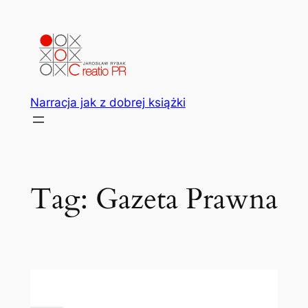
Przejdź
do
treści
Narracja jak z dobrej książki
Tag:
Gazeta Prawna